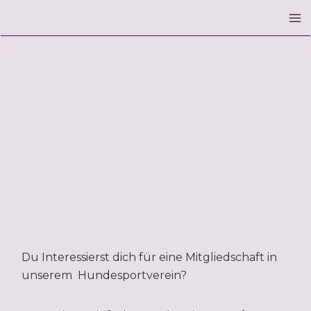
Zum
Inhalt
Ma
springen
M
Du Interessierst dich für eine Mitgliedschaft in
unserem Hundesportverein?