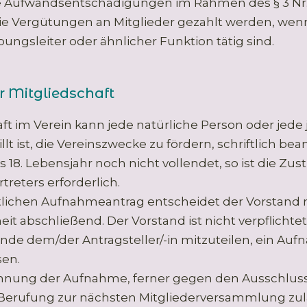
 Aufwandsentschädigungen im Rahmen des § 3 Nr.
wie Vergütungen an Mitglieder gezahlt werden, wenn
bungsleiter oder ähnlicher Funktion tätig sind.
r Mitgliedschaft
ft im Verein kann jede natürliche Person oder jede 
llt ist, die Vereinszwecke zu fördern, schriftlich bea
s 18. Lebensjahr noch nicht vollendet, so ist die Z
treters erforderlich.
tlichen Aufnahmeantrag entscheidet der Vorstand 
 abschließend. Der Vorstand ist nicht verpflichtet
de dem/der Antragsteller/-in mitzuteilen, ein A
sen.
hnung der Aufnahme, ferner gegen den Ausschluss 
e Berufung zur nächsten Mitgliederversammlung zul