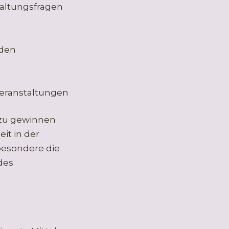
altungsfragen
nden
eranstaltungen
 zu gewinnen
eit in der
besondere die
des