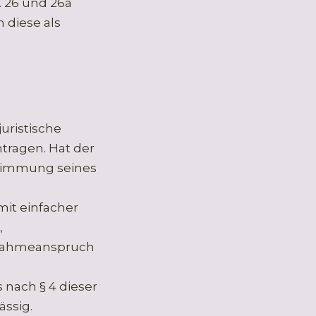
 26 und 26a
 diese als
juristische
ntragen. Hat der
ustimmung seines
mit einfacher
,
ufnahmeanspruch
nach § 4 dieser
ässig.