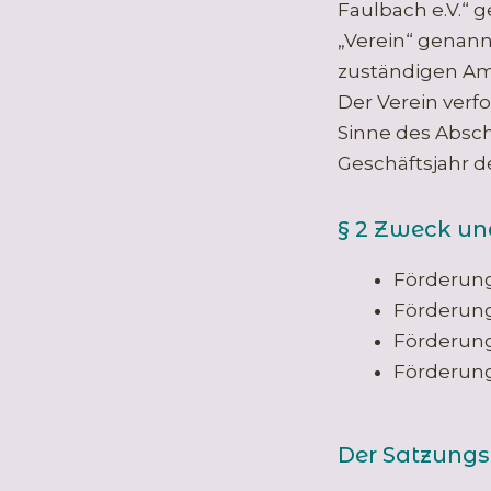
Faulbach e.V.“ 
„Verein“ genannt
zuständigen Am
Der Verein verf
Sinne des Absc
Geschäftsjahr de
§ 2 Zweck un
Förderung
Förderung
Förderung
Förderung
Der Satzungs