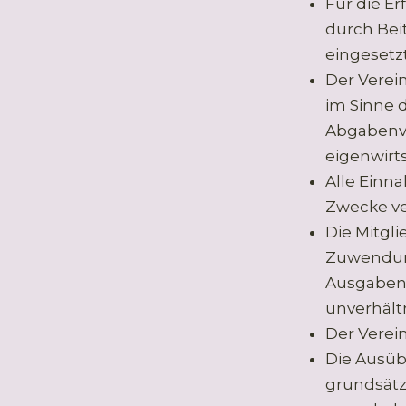
Für die E
durch Be
eingesetz
Der Verei
im Sinne 
Abgabenver
eigenwirt
Alle Einn
Zwecke v
Die Mitgli
Zuwendung
Ausgaben,
unverhält
Der Verein
Die Ausüb
grundsätz