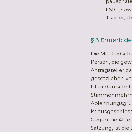
pauschale
EStG., so
Trainer, Ü
§ 3 Erwerb de
Die Mitgliedscha
Person, die gewi
Antragsteller da
gesetzlichen Ver
Über den schrif
Stimmenmehrheit
Ablehnungsgrün
ist ausgeschlos
Gegen die Able
Satzung, ist di