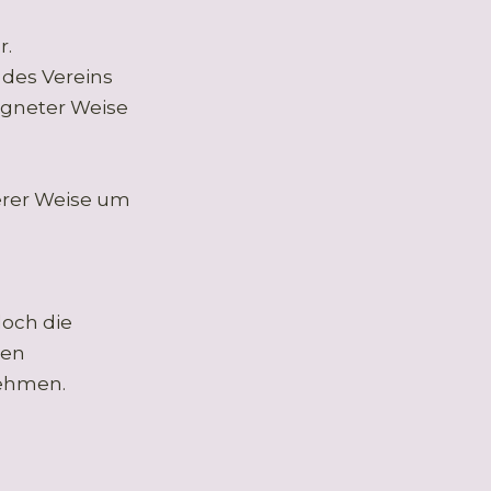
r.
b des Vereins
igneter Weise
erer Weise um
doch die
nen
nehmen.