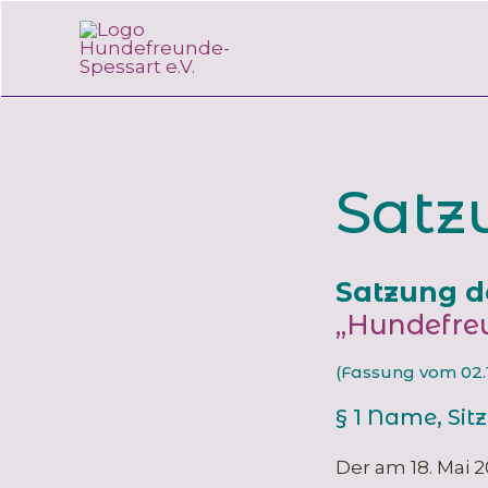
Zum
Inhalt
springen
Satz
Satzung d
„Hundefreu
(Fassung vom 02.1
§ 1 Name, Sit
Der am 18. Mai