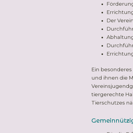
Förderung
Errichtun
Der Verein
Durchfüh
Abhaltung
Durchführ
Errichtu
Ein besonderes 
und ihnen die Mö
Vereinsjugendgr
tiergerechte H
Tierschutzes n
Gemeinnützig