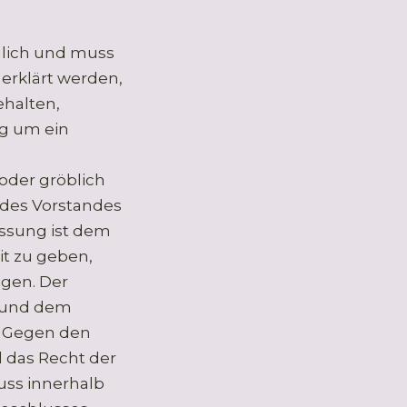
glich und muss
 erklärt werden,
ehalten,
ng um ein
oder gröblich
 des Vorstandes
ssung ist dem
it zu geben,
igen. Der
n und dem
. Gegen den
 das Recht der
uss innerhalb