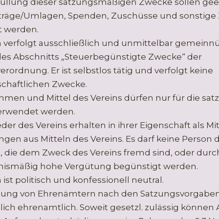
rfüllung dieser satzungsmäßigen Zwecke sollen gee
iträge/Umlagen, Spenden, Zuschüsse und sonsti
t werden.
n verfolgt ausschließlich und unmittelbar gemeinn
des Abschnitts „Steuerbegünstigte Zwecke“ der
ordnung. Er ist selbstlos tätig und verfolgt keine
schaftlichen Zwecke.
ahmen und Mittel des Vereins dürfen nur für die 
erwendet werden.
eder des Vereins erhalten in ihrer Eigenschaft als Mi
en aus Mitteln des Vereins. Es darf keine Person 
 die dem Zweck des Vereins fremd sind, oder durc
nismäßig hohe Vergütung begünstigt werden.
 ist politisch und konfessionell neutral.
ung von Ehrenämtern nach den Satzungsvorgaben 
lich ehrenamtlich. Soweit gesetzl. zulässig können 