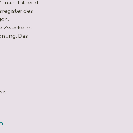
V.“ nachfolgend
nsregister des
gen.
ge Zwecke im
dnung. Das
hen
h