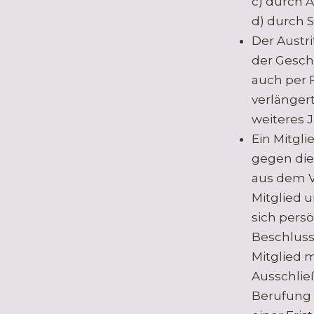
c) durch 
d) durch 
Der Austr
der Geschä
auch per F
verlängert
weiteres J
Ein Mitgl
gegen die
aus dem V
Mitglied 
sich persö
Beschluss
Mitglied 
Ausschlie
Berufung 