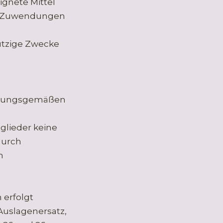
ignete Mittel
ge Zuwendungen
ützige Zwecke
satzungsgemäßen
tglieder keine
durch
h
erfolgt
Auslagenersatz,